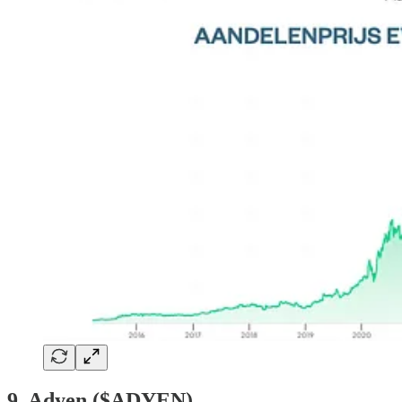
9. Adyen ($ADYEN)