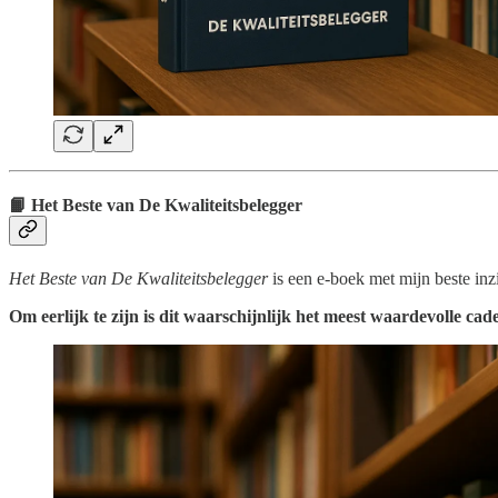
📙
Het Beste van De Kwaliteitsbelegger
Het Beste van De Kwaliteitsbelegger
is een e-boek met mijn beste inz
Om eerlijk te zijn is dit waarschijnlijk het meest waardevolle cad