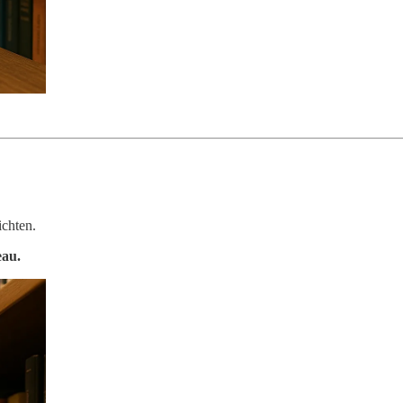
ichten.
eau.