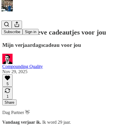
🎁 5 Exclusieve cadeautjes voor jou
Subscribe
Sign in
Mijn verjaardagscadeau voor jou
Compounding Quality
Nov 29, 2025
5
1
Share
Dag Partner 👋
Vandaag verjaar ik.
Ik word 29 jaar.