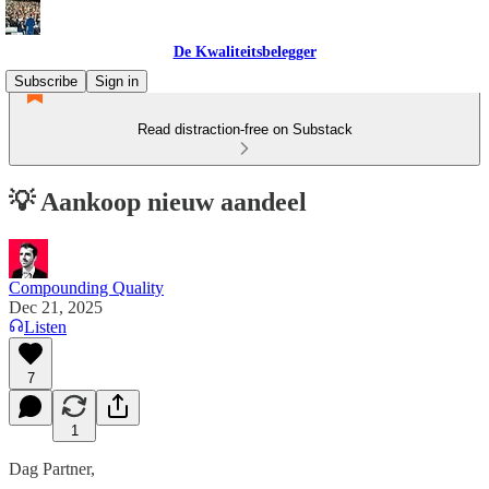
De Kwaliteitsbelegger
Subscribe
Sign in
Read distraction-free on Substack
💡 Aankoop nieuw aandeel
Compounding Quality
Dec 21, 2025
Listen
7
1
Dag Partner,