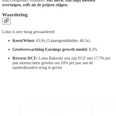
Hun competitief voordeel?
Het merk. Dat blijft mensen
overtuigen, zelfs als de prijzen stijgen.
Waardering
Lotus is zeer hoog gewaardeerd:
Koest/Winst:
63,9x (5-jaarsgemiddelde: 46,5x)
Groeiverwachting Earnings growth model:
8,5%
Reverse DCF:
Lotus Bakeries zou zijn FCF met 17,7% per
jaar moeten laten groeien om 10% per jaar aan de
aandeelhouders terug te geven