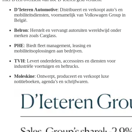
D’Ieteren Automotive
: Distribueert en verkoopt auto’s en
mobiliteitsdiensten, voornamelijk van Volkswagen Group in
België.
Belron
: Herstelt en vervangt autoruiten wereldwijd onder
merken zoals Carglass.
PHE
: Biedt fleet management, leasing en
mobiliteitsoplossingen aan bedrijven.
TVH
: Levert onderdelen, accessoires en diensten voor
industriële voertuigen en heftrucks.
Moleskine
: Ontwerpt, produceert en verkoopt luxe
notitieboeken, agenda’s en schrijfwaren.