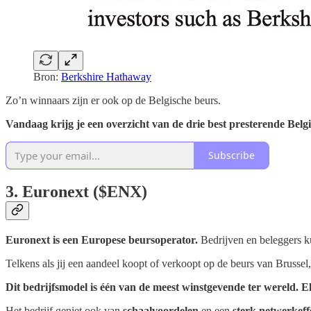
Bron:
Berkshire Hathaway
Zo’n winnaars zijn er ook op de Belgische beurs.
Vandaag krijg je een overzicht van de drie best presterende Belg
Subscribe
3. Euronext ($ENX)
Euronext is een Europese beursoperator.
Bedrijven en beleggers k
Telkens als jij een aandeel koopt of verkoopt op de beurs van Brussel
Dit bedrijfsmodel is één van de meest winstgevende ter wereld. E
Het bedrijf geniet ook van
schaalvoordelen
en een
sterk netwerkeff