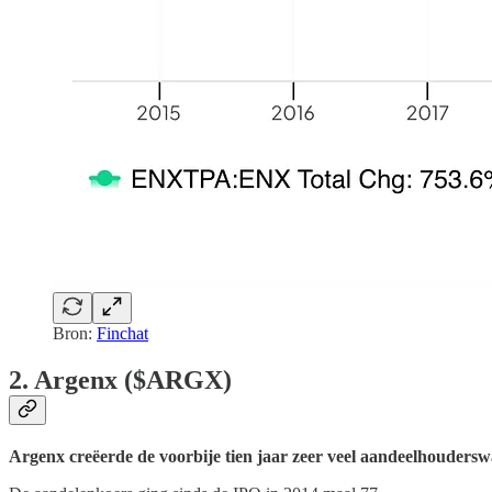
Bron:
Finchat
2. Argenx ($ARGX)
Argenx creëerde de voorbije tien jaar zeer veel aandeelhouders