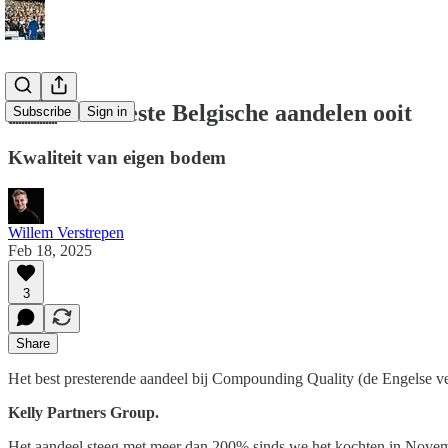
🇧🇪 De 3 beste Belgische aandelen ooit
Subscribe
Sign in
Kwaliteit van eigen bodem
Willem Verstrepen
Feb 18, 2025
3
Share
Het best presterende aandeel bij Compounding Quality (de Engelse ve
Kelly Partners Group.
Het aandeel steeg met meer dan 200% sinds we het kochten in Nove