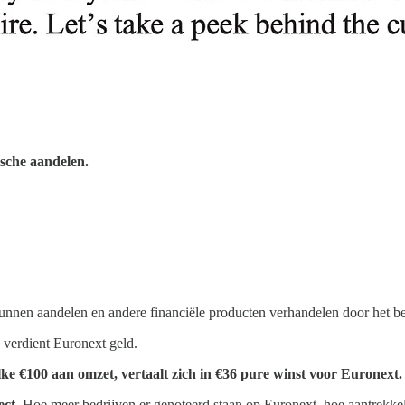
ische aandelen.
unnen aandelen en andere financiële producten verhandelen door het bed
, verdient Euronext geld.
lke €100 aan omzet, vertaalt zich in €36 pure winst voor Euronext.
ect.
Hoe meer bedrijven er genoteerd staan op Euronext, hoe aantrekkeli