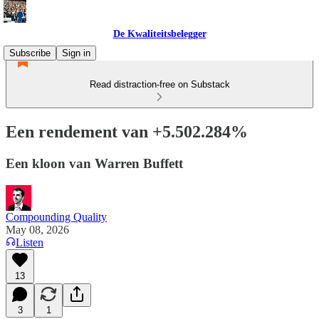
De Kwaliteitsbelegger
Subscribe
Sign in
Read distraction-free on Substack
Een rendement van +5.502.284%
Een kloon van Warren Buffett
Compounding Quality
May 08, 2026
Listen
13
3
1