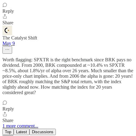
Reply
Share
The Catalyst Shift
May 9
Worth flagging: SPXTR is the right benchmark since BRK pays no
dividend. From 2000, BRK compounded at ~10.4% vs SPXTR
~8.5%, about 1.8%/yr of alpha over 26 years. Much smaller than the
price-only chart implies. And from 2006 the alpha is gone: 20 years!
of BRK roughly matching the S&P total return, with the index
slightly ahead now. How matching the index for 20 years
considered great?
Reply
Share
1 more comment...
Top
Latest
Discussions