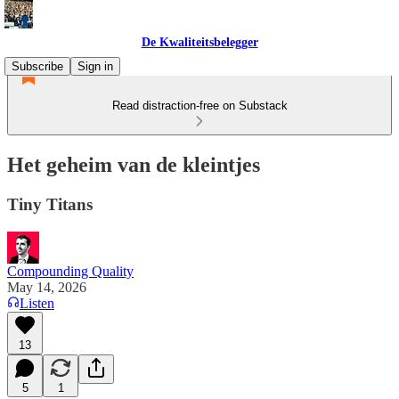
De Kwaliteitsbelegger
Subscribe
Sign in
Read distraction-free on Substack
Het geheim van de kleintjes
Tiny Titans
Compounding Quality
May 14, 2026
Listen
13
5
1