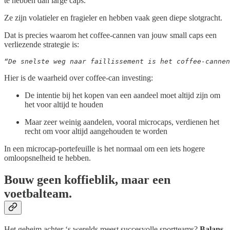
te hebben dan large caps.
Ze zijn volatieler en fragieler en hebben vaak geen diepe slotgracht.
Dat is precies waarom het coffee-cannen van jouw small caps een
verliezende strategie is:
“De snelste weg naar faillissement is het coffee-cannen
Hier is de waarheid over coffee-can investing:
De intentie bij het kopen van een aandeel moet altijd zijn om
het voor altijd te houden
Maar zeer weinig aandelen, vooral microcaps, verdienen het
recht om voor altijd aangehouden te worden
In een microcap-portefeuille is het normaal om een iets hogere
omloopsnelheid te hebben.
Bouw geen koffieblik, maar een
voetbalteam.
Het geheim achter ‘s werelds meest succesvolle sportteams?
Balans
.