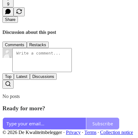
9
Share
Discussion about this post
Comments
Restacks
Top
Latest
Discussions
No posts
Ready for more?
Subscribe
© 2026 De Kwaliteitsbelegger
·
Privacy
∙
Terms
∙
Collection notice