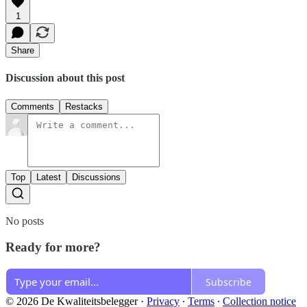
1
Share
Discussion about this post
Comments
Restacks
Top
Latest
Discussions
No posts
Ready for more?
Subscribe
© 2026 De Kwaliteitsbelegger
·
Privacy
∙
Terms
∙
Collection notice