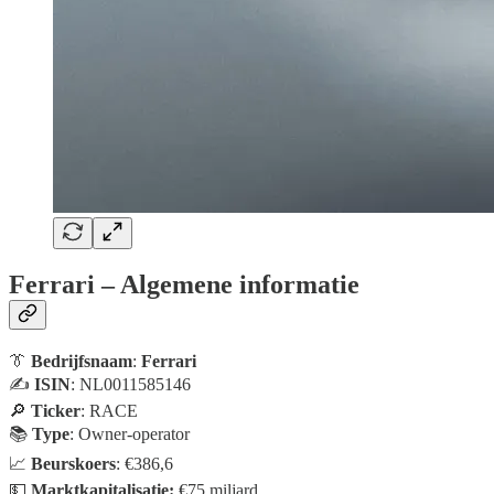
Ferrari – Algemene informatie
👔
Bedrijfsnaam
:
Ferrari
✍️
ISIN
: NL0011585146
🔎
Ticker
: RACE
📚
Type
: Owner-operator
📈
Beurskoers
: €386,6
💵
Marktkapitalisatie:
€75 miljard