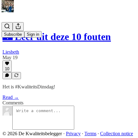
🏰 Leer uit deze 10 fouten
Subscribe
Sign in
Liesbeth
May 19
10
Het is #KwaliteitsDinsdag!
Read →
Comments
© 2026 De Kwaliteitsbelegger
·
Privacy
∙
Terms
∙
Collection notice