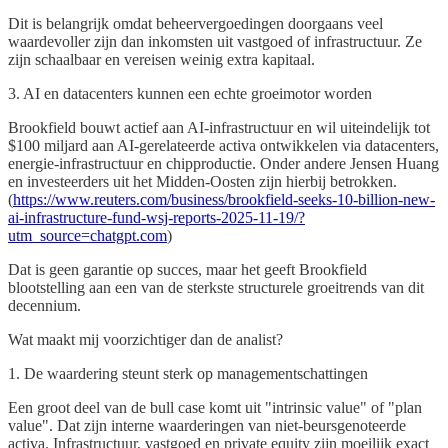
Dit is belangrijk omdat beheervergoedingen doorgaans veel
waardevoller zijn dan inkomsten uit vastgoed of infrastructuur. Ze
zijn schaalbaar en vereisen weinig extra kapitaal.
3. AI en datacenters kunnen een echte groeimotor worden
Brookfield bouwt actief aan AI-infrastructuur en wil uiteindelijk tot
$100 miljard aan AI-gerelateerde activa ontwikkelen via datacenters,
energie-infrastructuur en chipproductie. Onder andere Jensen Huang
en investeerders uit het Midden-Oosten zijn hierbij betrokken.
(
https://www.reuters.com/business/brookfield-seeks-10-billion-new-
ai-infrastructure-fund-wsj-reports-2025-11-19/?
utm_source=chatgpt.com
)
Dat is geen garantie op succes, maar het geeft Brookfield
blootstelling aan een van de sterkste structurele groeitrends van dit
decennium.
Wat maakt mij voorzichtiger dan de analist?
1. De waardering steunt sterk op managementschattingen
Een groot deel van de bull case komt uit "intrinsic value" of "plan
value". Dat zijn interne waarderingen van niet-beursgenoteerde
activa. Infrastructuur, vastgoed en private equity zijn moeilijk exact