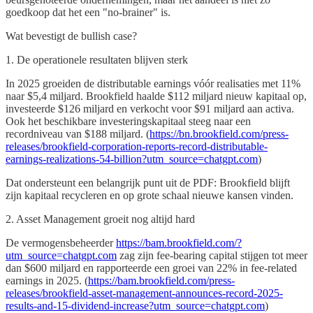
goedkoop dat het een "no-brainer" is.
Wat bevestigt de bullish case?
1. De operationele resultaten blijven sterk
In 2025 groeiden de distributable earnings vóór realisaties met 11%
naar $5,4 miljard. Brookfield haalde $112 miljard nieuw kapitaal op,
investeerde $126 miljard en verkocht voor $91 miljard aan activa.
Ook het beschikbare investeringskapitaal steeg naar een
recordniveau van $188 miljard. (
https://bn.brookfield.com/press-
releases/brookfield-corporation-reports-record-distributable-
earnings-realizations-54-billion?utm_source=chatgpt.com
)
Dat ondersteunt een belangrijk punt uit de PDF: Brookfield blijft
zijn kapitaal recycleren en op grote schaal nieuwe kansen vinden.
2. Asset Management groeit nog altijd hard
De vermogensbeheerder
https://bam.brookfield.com/?
utm_source=chatgpt.com
zag zijn fee-bearing capital stijgen tot meer
dan $600 miljard en rapporteerde een groei van 22% in fee-related
earnings in 2025. (
https://bam.brookfield.com/press-
releases/brookfield-asset-management-announces-record-2025-
results-and-15-dividend-increase?utm_source=chatgpt.com
)