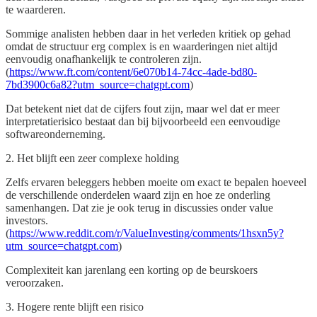
te waarderen.
Sommige analisten hebben daar in het verleden kritiek op gehad
omdat de structuur erg complex is en waarderingen niet altijd
eenvoudig onafhankelijk te controleren zijn.
(
https://www.ft.com/content/6e070b14-74cc-4ade-bd80-
7bd3900c6a82?utm_source=chatgpt.com
)
Dat betekent niet dat de cijfers fout zijn, maar wel dat er meer
interpretatierisico bestaat dan bij bijvoorbeeld een eenvoudige
softwareonderneming.
2. Het blijft een zeer complexe holding
Zelfs ervaren beleggers hebben moeite om exact te bepalen hoeveel
de verschillende onderdelen waard zijn en hoe ze onderling
samenhangen. Dat zie je ook terug in discussies onder value
investors.
(
https://www.reddit.com/r/ValueInvesting/comments/1hsxn5y?
utm_source=chatgpt.com
)
Complexiteit kan jarenlang een korting op de beurskoers
veroorzaken.
3. Hogere rente blijft een risico