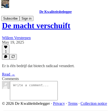
De Kwaliteitsbelegger
Subscribe
Sign in
De macht verschuift
Willem Verstrepen
May 19, 2025
1
Er is één bedrijf dat biotech radicaal verandert.
Read →
Comments
© 2026 De Kwaliteitsbelegger
·
Privacy
∙
Terms
∙
Collection notice