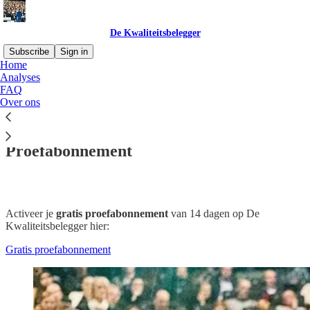
De Kwaliteitsbelegger
Subscribe
Sign in
Home
Analyses
FAQ
Over ons
Read distraction-free on Substack
Proefabonnement
Activeer je
gratis proefabonnement
van 14 dagen op De
Kwaliteitsbelegger hier:
Gratis proefabonnement