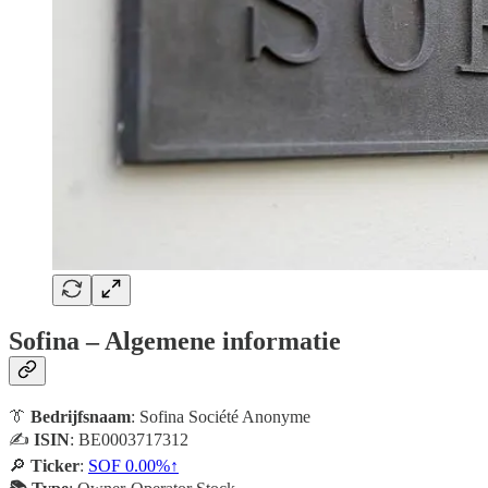
Sofina – Algemene informatie
👔
Bedrijfsnaam
: Sofina Société Anonyme
✍️
ISIN
: BE0003717312
🔎
Ticker
:
SOF
0.00%↑