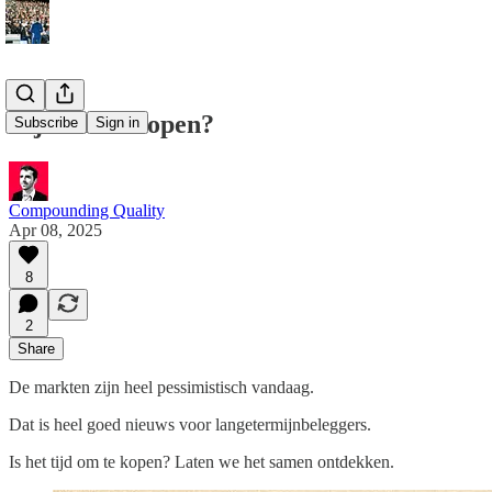
Tijd om te kopen?
Subscribe
Sign in
Compounding Quality
Apr 08, 2025
8
2
Share
De markten zijn heel pessimistisch vandaag.
Dat is heel goed nieuws voor langetermijnbeleggers.
Is het tijd om te kopen? Laten we het samen ontdekken.