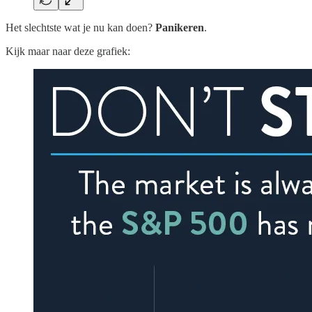
Het slechtste wat je nu kan doen?
Panikeren
.
Kijk maar naar deze grafiek: