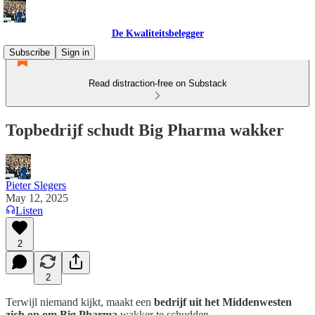
De Kwaliteitsbelegger
Subscribe
Sign in
Read distraction-free on Substack
Topbedrijf schudt Big Pharma wakker
Pieter Slegers
May 12, 2025
Listen
2
2
Terwijl niemand kijkt, maakt een
bedrijf uit het Middenwesten
zich op om Big Pharma
wakker te schudden.