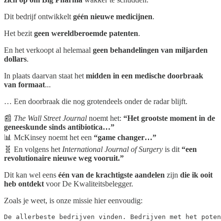
Dit bedrijf ontwikkelt
géén nieuwe medicijnen
.
Het bezit
geen wereldberoemde patenten
.
En het verkoopt al helemaal
geen
behandelingen van miljarden
dollars
.
In plaats daarvan staat het
midden in een medische doorbraak
van formaat
...
… Een doorbraak die nog grotendeels onder de radar blijft.
📰
The Wall Street Journal
noemt het:
“Het grootste moment in de
geneeskunde sinds antibiotica…”
📊 McKinsey noemt het een
“game changer…”
🧬 En volgens het
International Journal of Surgery
is dit
“een
revolutionaire nieuwe weg vooruit.”
Dit kan wel eens
één van de krachtigste aandelen
zijn
die ik ooit
heb ontdekt
voor De Kwaliteitsbelegger.
Zoals je weet, is onze missie hier eenvoudig:
De allerbeste bedrijven vinden. Bedrijven met het poten