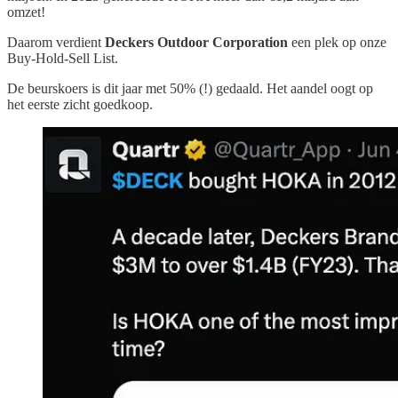
omzet!
Daarom verdient
Deckers Outdoor Corporation
een plek op onze
Buy-Hold-Sell List.
De beurskoers is dit jaar met 50% (!) gedaald. Het aandel oogt op
het eerste zicht goedkoop.