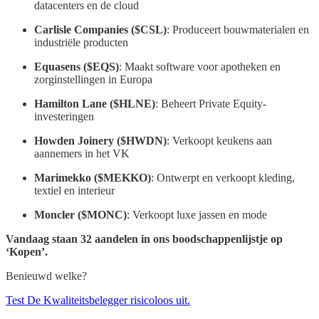
datacenters en de cloud
Carlisle Companies ($CSL)
: Produceert bouwmaterialen en
industriële producten
Equasens ($EQS)
: Maakt software voor apotheken en
zorginstellingen in Europa
Hamilton Lane ($HLNE)
: Beheert Private Equity-
investeringen
Howden Joinery ($HWDN)
: Verkoopt keukens aan
aannemers in het VK
Marimekko ($MEKKO)
: Ontwerpt en verkoopt kleding,
textiel en interieur
Moncler ($MONC)
: Verkoopt luxe jassen en mode
Vandaag staan 32 aandelen in ons boodschappenlijstje op
‘Kopen’.
Benieuwd welke?
Test De Kwaliteitsbelegger risicoloos uit.