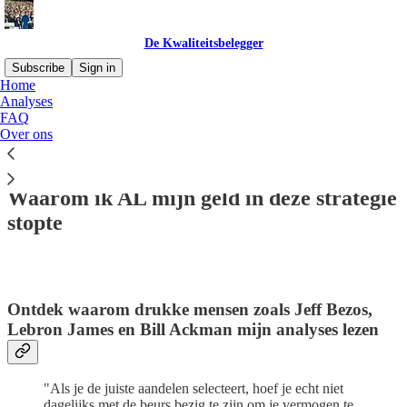
De Kwaliteitsbelegger
Subscribe
Sign in
Home
Analyses
FAQ
Over ons
Read distraction-free on Substack
Waarom ik AL mijn geld in deze strategie
stopte
Ontdek waarom drukke mensen zoals Jeff Bezos,
Lebron James en Bill Ackman mijn analyses lezen
"Als je de juiste aandelen selecteert, hoef je echt niet
dagelijks met de beurs bezig te zijn om je vermogen te