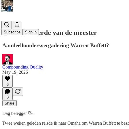
🤝 Wat ik leerde van de meester
Subscribe
Sign in
Aandeelhoudersvergadering Warren Buffett?
Compounding Quality
May 19, 2026
6
3
Share
Dag belegger 👋
Twee weken geleden reisde ik naar Omaha om Warren Buffett te bez