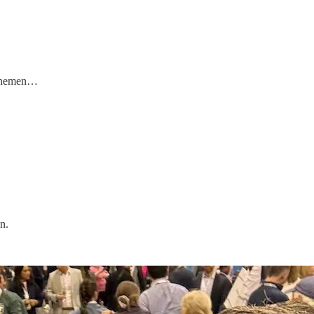
egnemen…
n.