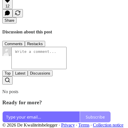
12
Share
Discussion about this post
Comments
Restacks
Top
Latest
Discussions
No posts
Ready for more?
Subscribe
© 2026 De Kwaliteitsbelegger
·
Privacy
∙
Terms
∙
Collection notice