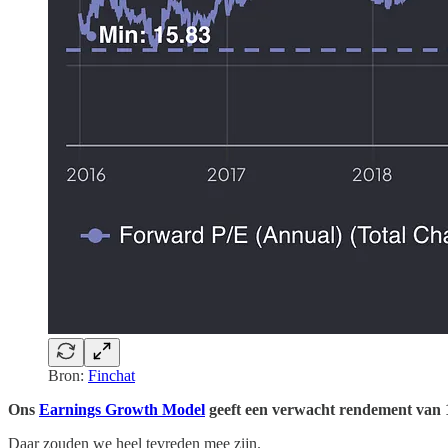
Bron:
Finchat
Ons
Earnings Growth Model
geeft een verwacht rendement van 
Daar zouden we heel tevreden mee zijn.